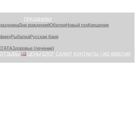
ПРАЗДНИКИ
раздники
Дни рождения
Юбилеи
Новый год
Крещение
афия»
Рыбалка
Русская баня
ЕГАТА
Здоровье (лечение)
ОТЗЫВЫ
ЦЕНЫ
БЛОГ
САЛЮТ
КОНТАКТЫ +382 68867340