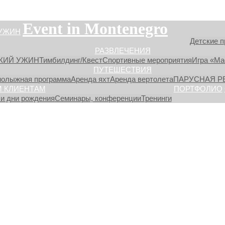
Event in Montenegro
УЖИН
Детские п
РАЗВЛЕЧЕНИЯ
КИЙ УЖИН
Тимбилдинг/Квест
Спортивные мероприятия
Игра «М
ПУТЕШЕСТВИЯ
нолыжная программа
Аренда яхт
Аренда вертолета
ПАРУСНАЯ Р
 КЛИЕНТАМ
ПОРТФОЛИО
и дни рождения
Семинары, конференции
Тренинги
ii 05