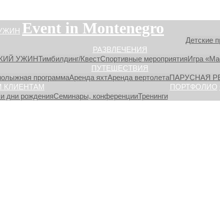
Event in Montenegro
УЖИН
Детские п
РАЗВЛЕЧЕНИЯ
КИЙ УЖИН
Тимбилдинг/Квест
Спортивные мероприятия
Игра «М
ПУТЕШЕСТВИЯ
нолыжная программа
Аренда яхт
Аренда вертолета
ПАРУСНАЯ Р
 КЛИЕНТАМ
ПОРТФОЛИО
и дни рождения
Семинары, конференции
Тренинги
ii05