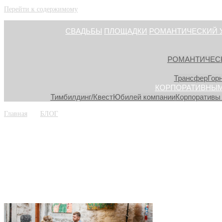
Перейти к содержимому
СВАДЬБЫ
ПЛОЩАДКИ
РОМАНТИЧЕСКИЙ 
РОМАНТИЧЕС
Трансфер
Гор
КОРПОРАТИВНЫМ
Тимбилдинг/Квест
Юбилей компании
Корпоративы 
Главная
»
»
БЛОГ
»
svadba v chernogorii05
svadba v chernogor