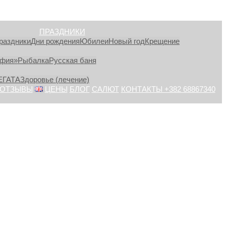
ПРАЗДНИКИ
раздники
Дни рождения
Юбилеи
Новый год
Крещение
афия»
Рыбалка
Русская баня
ЕГАТА
Здоровье (лечение)
ОТЗЫВЫ
ЦЕНЫ
БЛОГ
САЛЮТ
КОНТАКТЫ +382 68867340