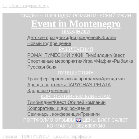
Перейти к содержимому
СВАДЬБЫ
ПЛОЩАДКИ
РОМАНТИЧЕСКИЙ УЖИН
Event in Montenegro
ПРАЗДНИКИ
Детские праздники
Дни рождения
Юбилеи
Новый год
Крещение
РАЗВЛЕЧЕНИЯ
РОМАНТИЧЕСКИЙ УЖИН
Тимбилдинг/Квест
Спортивные мероприятия
Игра «Мафия»
Рыбалка
Русская баня
ПУТЕШЕСТВИЯ
Трансфер
Горнолыжная программа
Аренда яхт
Аренда вертолета
ПАРУСНАЯ РЕГАТА
Здоровье (лечение)
КОРПОРАТИВНЫМ КЛИЕНТАМ
Тимбилдинг/Квест
Юбилей компании
Корпоративы и дни рождения
Семинары, конференции
Тренинги
ПОРТФОЛИО
ОТЗЫВЫ
ЦЕНЫ
БЛОГ
САЛЮТ
КОНТАКТЫ +382 68867340
Главная
»
ПОРТФОЛИО
»
Свадьбы портфолио
»
АЛЕКСЕЙ &