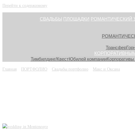
Перейти к содержимому
СВАДЬБЫ
ПЛОЩАДКИ
РОМАНТИЧЕСКИЙ 
РОМАНТИЧЕС
Трансфер
Гор
КОРПОРАТИВНЫМ
Тимбилдинг/Квест
Юбилей компании
Корпоративы 
Главная
»
ПОРТФОЛИО
»
Свадьбы портфолио
»
Макс и Оксана
»
svadb
svadba