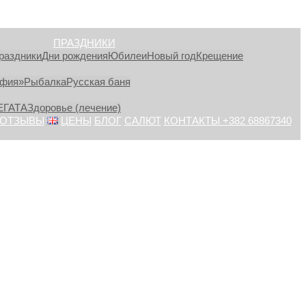
ПРАЗДНИКИ
раздники
Дни рождения
Юбилеи
Новый год
Крещение
афия»
Рыбалка
Русская баня
ЕГАТА
Здоровье (лечение)
ОТЗЫВЫ
ЦЕНЫ
БЛОГ
САЛЮТ
КОНТАКТЫ +382 68867340