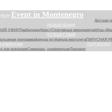
Event in Montenegro
УЖИН
Детские п
РАЗВЛЕЧЕНИЯ
КИЙ УЖИН
Тимбилдинг/Квест
Спортивные мероприятия
Игра «М
ПУТЕШЕСТВИЯ
нолыжная программа
Аренда яхт
Аренда вертолета
ПАРУСНАЯ Р
 КЛИЕНТАМ
ПОРТФОЛИО
и дни рождения
Семинары, конференции
Тренинги
a