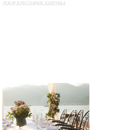
ДЕКОР В РЕСТОРАНЕ КАРРУББА
»
svadba_v_cernogorii_restoran_karrubba 01
svadba_v_cernogor
01