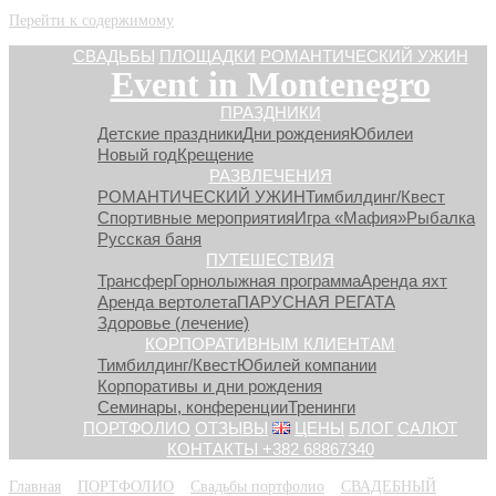
Перейти к содержимому
СВАДЬБЫ
ПЛОЩАДКИ
РОМАНТИЧЕСКИЙ УЖИН
Event in Montenegro
ПРАЗДНИКИ
Детские праздники
Дни рождения
Юбилеи
Новый год
Крещение
РАЗВЛЕЧЕНИЯ
РОМАНТИЧЕСКИЙ УЖИН
Тимбилдинг/Квест
Спортивные мероприятия
Игра «Мафия»
Рыбалка
Русская баня
ПУТЕШЕСТВИЯ
Трансфер
Горнолыжная программа
Аренда яхт
Аренда вертолета
ПАРУСНАЯ РЕГАТА
Здоровье (лечение)
КОРПОРАТИВНЫМ КЛИЕНТАМ
Тимбилдинг/Квест
Юбилей компании
Корпоративы и дни рождения
Семинары, конференции
Тренинги
ПОРТФОЛИО
ОТЗЫВЫ
ЦЕНЫ
БЛОГ
САЛЮТ
КОНТАКТЫ +382 68867340
Главная
»
ПОРТФОЛИО
»
Свадьбы портфолио
»
СВАДЕБНЫЙ