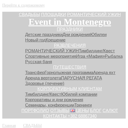
Перейти к содержимому
СВАДЬБЫ
ПЛОЩАДКИ
РОМАНТИЧЕСКИЙ УЖИН
Event in Montenegro
ПРАЗДНИКИ
Детские праздники
Дни рождения
Юбилеи
Новый год
Крещение
РАЗВЛЕЧЕНИЯ
РОМАНТИЧЕСКИЙ УЖИН
Тимбилдинг/Квест
Спортивные мероприятия
Игра «Мафия»
Рыбалка
Русская баня
ПУТЕШЕСТВИЯ
Трансфер
Горнолыжная программа
Аренда яхт
Аренда вертолета
ПАРУСНАЯ РЕГАТА
Здоровье (лечение)
КОРПОРАТИВНЫМ КЛИЕНТАМ
Тимбилдинг/Квест
Юбилей компании
Корпоративы и дни рождения
Семинары, конференции
Тренинги
ПОРТФОЛИО
ОТЗЫВЫ
ЦЕНЫ
БЛОГ
САЛЮТ
КОНТАКТЫ +382 68867340
Главная
»
»
СВАДЬБЫ
»
53