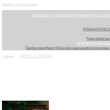
Перейти к содержимому
СВАДЬБЫ
ПЛОЩАДКИ
РОМАНТИЧЕСКИЙ 
РОМАНТИЧЕС
Трансфер
Гор
КОРПОРАТИВНЫМ
Тимбилдинг/Квест
Юбилей компании
Корпоративы 
Главная
»
»
АРТЕМ & ЕВГЕНИЯ
»
svadba_v_chernogorii_prchany12
svadba_v_chernogo