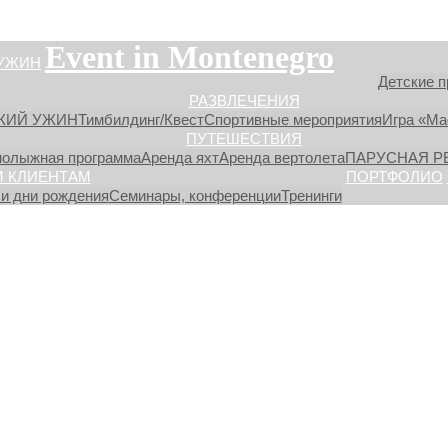
Event in Montenegro
УЖИН
Детские п
РАЗВЛЕЧЕНИЯ
КИЙ УЖИН
Тимбилдинг/Квест
Спортивные мероприятия
Игра «М
ПУТЕШЕСТВИЯ
нолыжная программа
Аренда яхт
Аренда вертолета
ПАРУСНАЯ Р
 КЛИЕНТАМ
ПОРТФОЛИО
и дни рождения
Семинары, конференции
Тренинги
rii_prchany12