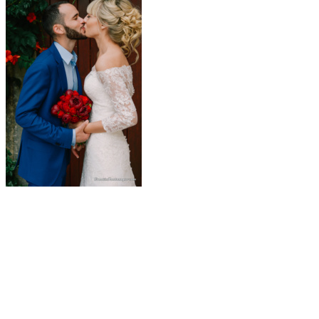
svadba_v_chernogorii