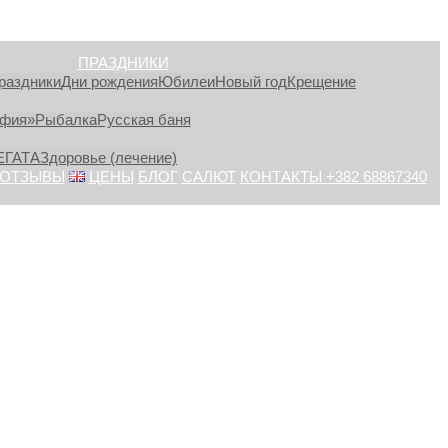
ПРАЗДНИКИ
раздники
Дни рождения
Юбилеи
Новый год
Крещение
афия»
Рыбалка
Русская баня
ЕГАТА
Здоровье (лечение)
ОТЗЫВЫ
ЦЕНЫ
БЛОГ
САЛЮТ
КОНТАКТЫ +382 68867340