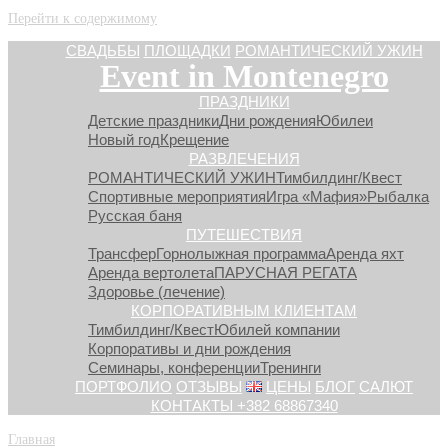
Перейти к содержимому
СВАДЬБЫ
ПЛОЩАДКИ
РОМАНТИЧЕСКИЙ УЖИН
Event in Montenegro
ПРАЗДНИКИ
Детские праздники
Дни рождения
Юбилеи
Новый год
Крещение
РАЗВЛЕЧЕНИЯ
РОМАНТИЧЕСКИЙ УЖИН
Тимбилдинг/Квест
Спортивные мероприятия
Игра «Мафия»
Рыбалка
Русская баня
ПУТЕШЕСТВИЯ
Трансфер
Горнолыжная программа
Аренда яхт
Аренда вертолета
ПАРУСНАЯ РЕГАТА
Здоровье (лечение)
КОРПОРАТИВНЫМ КЛИЕНТАМ
Тимбилдинг/Квест
Юбилей компании
Корпоративы и дни рождения
Семинары, конференции
Тренинги
ПОРТФОЛИО
ОТЗЫВЫ
ЦЕНЫ
БЛОГ
САЛЮТ
КОНТАКТЫ +382 68867340
Главная
»
Детские праздники