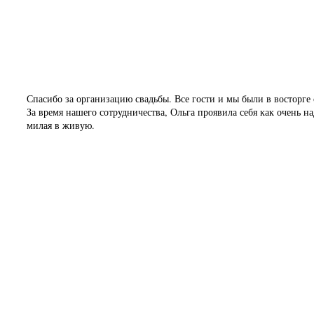
Валерия Романова
Красивая свадьба
Спасибо за организацию свадьбы. Все гости и мы были в восторге 
За время нашего сотрудничества, Ольга проявила себя как очень 
милая в живую.
💋💋💋💋🌺🌺🌺🌺
Михаил и Алёна
Видео отзыв-свадьба в Чер
Артем и Евгения
Видео отзыв- юбилей в Чер