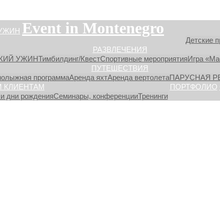
Event in Montenegro
УЖИН
Детские п
РАЗВЛЕЧЕНИЯ
КИЙ УЖИН
Тимбилдинг/Квест
Спортивные мероприятия
Игра «М
ПУТЕШЕСТВИЯ
нолыжная программа
Аренда яхт
Аренда вертолета
ПАРУСНАЯ Р
 КЛИЕНТАМ
ПОРТФОЛИО
и дни рождения
Семинары, конференции
Тренинги
ров над уровнем моря