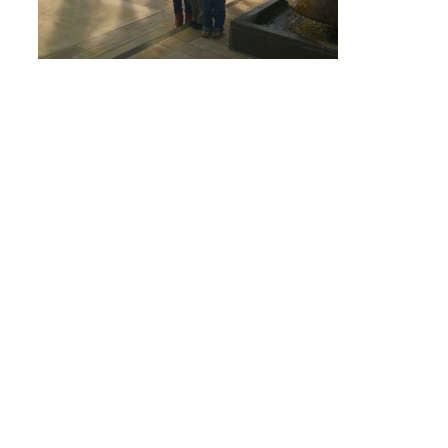
Татьяна Ушкина
Видео отзыв от кавер груп
Crveno i Crno
Видео отзыв-Свадьба в Чер
Оксана и Григорий
Видео отзыв -новогодний к