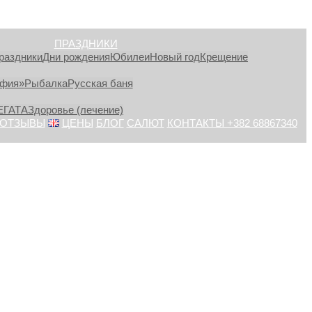
ПРАЗДНИКИ
раздники
Дни рождения
Юбилеи
Новый год
Крещение
афия»
Рыбалка
Русская баня
ЕГАТА
Здоровье (лечение)
ОТЗЫВЫ
ЦЕНЫ
БЛОГ
САЛЮТ
КОНТАКТЫ +382 68867340