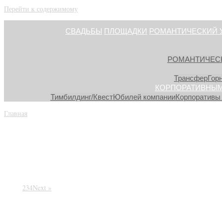
Перейти к содержимому
СВАДЬБЫ
ПЛОЩАДКИ
РОМАНТИЧЕСКИЙ 
РОМАНТИЧЕС
Трансфер
Гор
КОРПОРАТИВНЫМ
Тимбилдинг/Квест
Юбилей компании
Корпоративы 
Главная
»
ОТЗЫВЫ
Отзывы
1
2
3
4
Next »
Свадьба на высоте 1749 мет