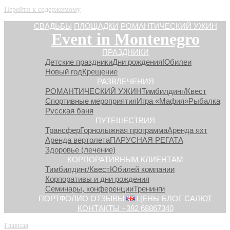
Перейти к содержимому
СВАДЬБЫ
ПЛОЩАДКИ
РОМАНТИЧЕСКИЙ УЖИН
Event in Montenegro
ПРАЗДНИКИ
Детские праздники
Дни рождения
Юбилеи
Новый год
Крещение
РАЗВЛЕЧЕНИЯ
РОМАНТИЧЕСКИЙ УЖИН
Тимбилдинг/Квест
Спортивные мероприятия
Игра «Мафия»
Рыбалка
Русская баня
ПУТЕШЕСТВИЯ
Трансфер
Горнолыжная программа
Аренда яхт
Аренда вертолета
ПАРУСНАЯ РЕГАТА
Здоровье (лечение)
КОРПОРАТИВНЫМ КЛИЕНТАМ
Тимбилдинг/Квест
Юбилей компании
Корпоративы и дни рождения
Семинары, конференции
Тренинги
ПОРТФОЛИО
ОТЗЫВЫ
ЦЕНЫ
БЛОГ
САЛЮТ
КОНТАКТЫ +382 68867340
Главная
»
Юбилей компании