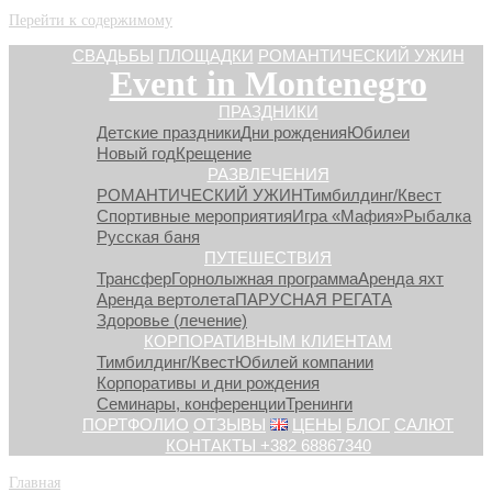
Перейти к содержимому
СВАДЬБЫ
ПЛОЩАДКИ
РОМАНТИЧЕСКИЙ УЖИН
Event in Montenegro
ПРАЗДНИКИ
Детские праздники
Дни рождения
Юбилеи
Новый год
Крещение
РАЗВЛЕЧЕНИЯ
РОМАНТИЧЕСКИЙ УЖИН
Тимбилдинг/Квест
Спортивные мероприятия
Игра «Мафия»
Рыбалка
Русская баня
ПУТЕШЕСТВИЯ
Трансфер
Горнолыжная программа
Аренда яхт
Аренда вертолета
ПАРУСНАЯ РЕГАТА
Здоровье (лечение)
КОРПОРАТИВНЫМ КЛИЕНТАМ
Тимбилдинг/Квест
Юбилей компании
Корпоративы и дни рождения
Семинары, конференции
Тренинги
ПОРТФОЛИО
ОТЗЫВЫ
ЦЕНЫ
БЛОГ
САЛЮТ
КОНТАКТЫ +382 68867340
Главная
»
КОРПОРАТИВНЫМ КЛИЕНТАМ