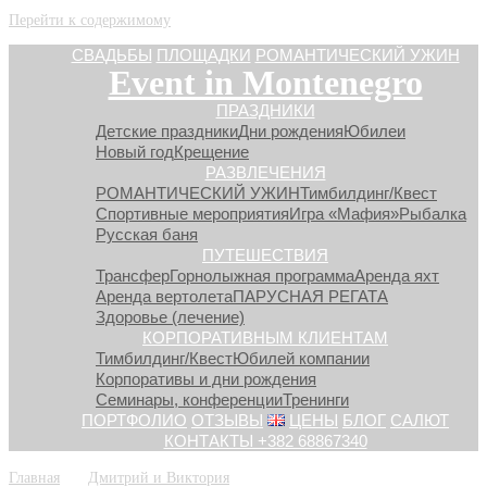
Перейти к содержимому
СВАДЬБЫ
ПЛОЩАДКИ
РОМАНТИЧЕСКИЙ УЖИН
Event in Montenegro
ПРАЗДНИКИ
Детские праздники
Дни рождения
Юбилеи
Новый год
Крещение
РАЗВЛЕЧЕНИЯ
РОМАНТИЧЕСКИЙ УЖИН
Тимбилдинг/Квест
Спортивные мероприятия
Игра «Мафия»
Рыбалка
Русская баня
ПУТЕШЕСТВИЯ
Трансфер
Горнолыжная программа
Аренда яхт
Аренда вертолета
ПАРУСНАЯ РЕГАТА
Здоровье (лечение)
КОРПОРАТИВНЫМ КЛИЕНТАМ
Тимбилдинг/Квест
Юбилей компании
Корпоративы и дни рождения
Семинары, конференции
Тренинги
ПОРТФОЛИО
ОТЗЫВЫ
ЦЕНЫ
БЛОГ
САЛЮТ
КОНТАКТЫ +382 68867340
Главная
»
»
Дмитрий и Виктория
»
DSC04954