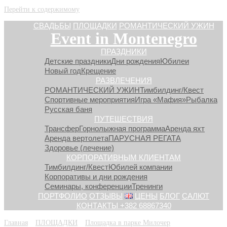
Перейти к содержимому
СВАДЬБЫ
ПЛОЩАДКИ
РОМАНТИЧЕСКИЙ УЖИН
Event in Montenegro
ПРАЗДНИКИ
Детские праздники
Дни рождения
Юбилеи
Новый год
Крещение
РАЗВЛЕЧЕНИЯ
РОМАНТИЧЕСКИЙ УЖИН
Тимбилдинг/Квест
Спортивные мероприятия
Игра «Мафия»
Рыбалка
Русская баня
ПУТЕШЕСТВИЯ
Трансфер
Горнолыжная программа
Аренда яхт
Аренда вертолета
ПАРУСНАЯ РЕГАТА
Здоровье (лечение)
КОРПОРАТИВНЫМ КЛИЕНТАМ
Тимбилдинг/Квест
Юбилей компании
Корпоративы и дни рождения
Семинары, конференции
Тренинги
ПОРТФОЛИО
ОТЗЫВЫ
ЦЕНЫ
БЛОГ
САЛЮТ
КОНТАКТЫ +382 68867340
Главная
»
ПЛОЩАДКИ
»
Площадка в парке Милочер
»
milocer