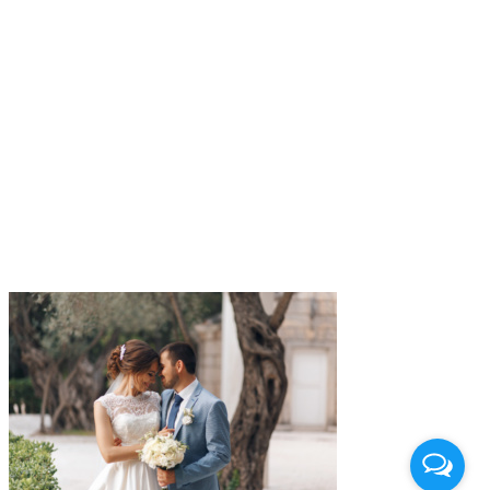
wedding (21)
milocer wedding
(21)