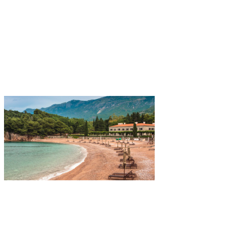
milocer_chernogorija
milocer_chernogori