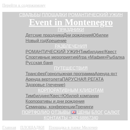
Перейти к содержимому
СВАДЬБЫ
ПЛОЩАДКИ
РОМАНТИЧЕСКИЙ УЖИН
Event in Montenegro
ПРАЗДНИКИ
Детские праздники
Дни рождения
Юбилеи
Новый год
Крещение
РАЗВЛЕЧЕНИЯ
РОМАНТИЧЕСКИЙ УЖИН
Тимбилдинг/Квест
Спортивные мероприятия
Игра «Мафия»
Рыбалка
Русская баня
ПУТЕШЕСТВИЯ
Трансфер
Горнолыжная программа
Аренда яхт
Аренда вертолета
ПАРУСНАЯ РЕГАТА
Здоровье (лечение)
КОРПОРАТИВНЫМ КЛИЕНТАМ
Тимбилдинг/Квест
Юбилей компании
Корпоративы и дни рождения
Семинары, конференции
Тренинги
ПОРТФОЛИО
ОТЗЫВЫ
ЦЕНЫ
БЛОГ
САЛЮТ
КОНТАКТЫ +382 68867340
Главная
»
ПЛОЩАДКИ
»
Площадка в парке Милочер
»