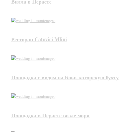
Вилла в Перасте
Ресторан Catovici Mlini
Площадка с видом на Боко-которскую бухту
Площадка в Перасте возле моря