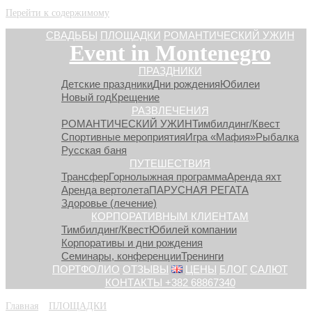
Перейти к содержимому
СВАДЬБЫ
ПЛОЩАДКИ
РОМАНТИЧЕСКИЙ УЖИН
Event in Montenegro
ПРАЗДНИКИ
Детские праздники
Дни рождения
Юбилеи
Новый год
Крещение
РАЗВЛЕЧЕНИЯ
РОМАНТИЧЕСКИЙ УЖИН
Тимбилдинг/Квест
Спортивные мероприятия
Игра «Мафия»
Рыбалка
Русская баня
ПУТЕШЕСТВИЯ
Трансфер
Горнолыжная программа
Аренда яхт
Аренда вертолета
ПАРУСНАЯ РЕГАТА
Здоровье (лечение)
КОРПОРАТИВНЫМ КЛИЕНТАМ
Тимбилдинг/Квест
Юбилей компании
Корпоративы и дни рождения
Семинары, конференции
Тренинги
ПОРТФОЛИО
ОТЗЫВЫ
ЦЕНЫ
БЛОГ
САЛЮТ
КОНТАКТЫ +382 68867340
Главная
»
ПЛОЩАДКИ
»
Церковь Святого Саввы