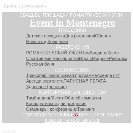
Перейти к содержимому
СВАДЬБЫ
ПЛОЩАДКИ
РОМАНТИЧЕСКИЙ УЖИН
Event in Montenegro
ПРАЗДНИКИ
Детские праздники
Дни рождения
Юбилеи
Новый год
Крещение
РАЗВЛЕЧЕНИЯ
РОМАНТИЧЕСКИЙ УЖИН
Тимбилдинг/Квест
Спортивные мероприятия
Игра «Мафия»
Рыбалка
Русская баня
ПУТЕШЕСТВИЯ
Трансфер
Горнолыжная программа
Аренда яхт
Аренда вертолета
ПАРУСНАЯ РЕГАТА
Здоровье (лечение)
КОРПОРАТИВНЫМ КЛИЕНТАМ
Тимбилдинг/Квест
Юбилей компании
Корпоративы и дни рождения
Семинары, конференции
Тренинги
ПОРТФОЛИО
ОТЗЫВЫ
ЦЕНЫ
БЛОГ
САЛЮТ
КОНТАКТЫ +382 68867340
Главная
»
Отзыв о свадьбе в Черногории